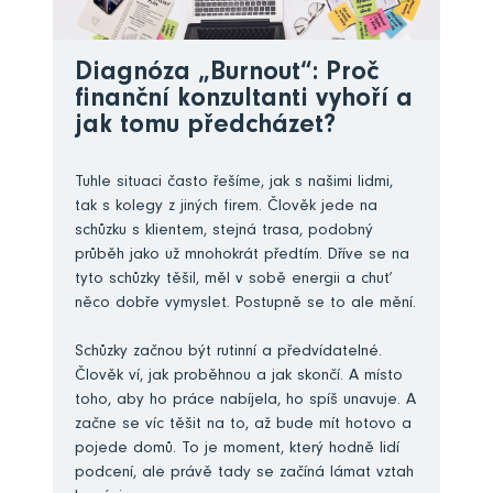
Diagnóza „Burnout“: Proč
finanční konzultanti vyhoří a
jak tomu předcházet?
Tuhle situaci často řešíme, jak s našimi lidmi,
tak s kolegy z jiných firem. Člověk jede na
schůzku s klientem, stejná trasa, podobný
průběh jako už mnohokrát předtím. Dříve se na
tyto schůzky těšil, měl v sobě energii a chuť
něco dobře vymyslet. Postupně se to ale mění.
Schůzky začnou být rutinní a předvídatelné.
Člověk ví, jak proběhnou a jak skončí. A místo
toho, aby ho práce nabíjela, ho spíš unavuje. A
začne se víc těšit na to, až bude mít hotovo a
pojede domů. To je moment, který hodně lidí
podcení, ale právě tady se začíná lámat vztah