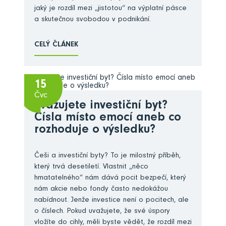
jaký je rozdíl mezi „jistotou“ na výplatní pásce
a skutečnou svobodou v podnikání.
CELÝ ČLÁNEK
15
Čvc
Zvažujete investiční byt?
Čísla místo emocí aneb co
rozhoduje o výsledku?
Češi a investiční byty? To je milostný příběh,
který trvá desetiletí. Vlastnit „něco
hmatatelného“ nám dává pocit bezpečí, který
nám akcie nebo fondy často nedokážou
nabídnout. Jenže investice není o pocitech, ale
o číslech. Pokud uvažujete, že své úspory
vložíte do cihly, měli byste vědět, že rozdíl mezi