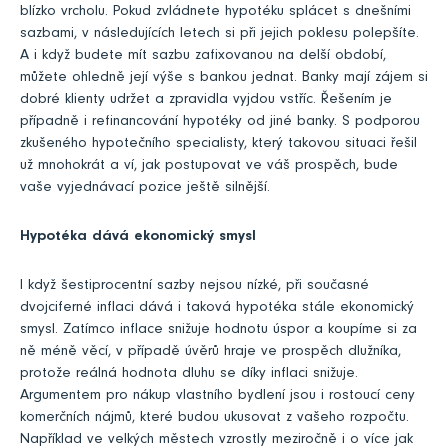
blízko vrcholu. Pokud zvládnete hypotéku splácet s dnešními
sazbami, v následujících letech si při jejich poklesu polepšíte.
A i když budete mít sazbu zafixovanou na delší období,
můžete ohledně její výše s bankou jednat. Banky mají zájem si
dobré klienty udržet a zpravidla vyjdou vstříc. Řešením je
případně i refinancování hypotéky od jiné banky. S podporou
zkušeného hypotečního specialisty, který takovou situaci řešil
už mnohokrát a ví, jak postupovat ve váš prospěch, bude
vaše vyjednávací pozice ještě silnější.
Hypotéka dává ekonomický smysl
I když šestiprocentní sazby nejsou nízké, při současné
dvojciferné inflaci dává i taková hypotéka stále ekonomický
smysl. Zatímco inflace snižuje hodnotu úspor a koupíme si za
ně méně věcí, v případě úvěrů hraje ve prospěch dlužníka,
protože reálná hodnota dluhu se díky inflaci snižuje.
Argumentem pro nákup vlastního bydlení jsou i rostoucí ceny
komerčních nájmů, které budou ukusovat z vašeho rozpočtu.
Například ve velkých městech vzrostly meziročně i o více jak