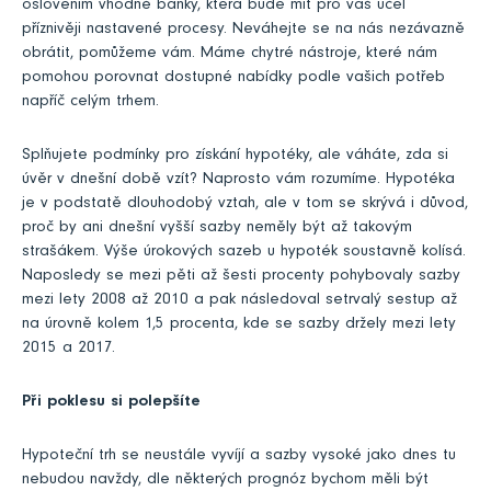
oslovením vhodné banky, která bude mít pro váš účel
příznivěji nastavené procesy. Neváhejte se na nás nezávazně
obrátit, pomůžeme vám. Máme chytré nástroje, které nám
pomohou porovnat dostupné nabídky podle vašich potřeb
napříč celým trhem.
Splňujete podmínky pro získání hypotéky, ale váháte, zda si
úvěr v dnešní době vzít? Naprosto vám rozumíme. Hypotéka
je v podstatě dlouhodobý vztah, ale v tom se skrývá i důvod,
proč by ani dnešní vyšší sazby neměly být až takovým
strašákem. Výše úrokových sazeb u hypoték soustavně kolísá.
Naposledy se mezi pěti až šesti procenty pohybovaly sazby
mezi lety 2008 až 2010 a pak následoval setrvalý sestup až
na úrovně kolem 1,5 procenta, kde se sazby držely mezi lety
2015 a 2017.
Při poklesu si polepšíte
Hypoteční trh se neustále vyvíjí a sazby vysoké jako dnes tu
nebudou navždy, dle některých prognóz bychom měli být