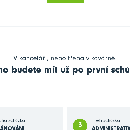
V kanceláři, nebo třeba v kavárně.
no budete mít už po první schů
uhá schůzka
Třetí schůzka
3
LÁNOVÁNÍ
ADMINISTRATI