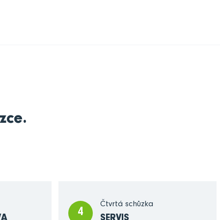
zce.
Čtvrtá schůzka
4
VA
SERVIS