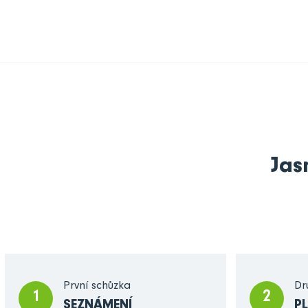
Jas
První schůzka
Dr
1
2
SEZNÁMENÍ
P