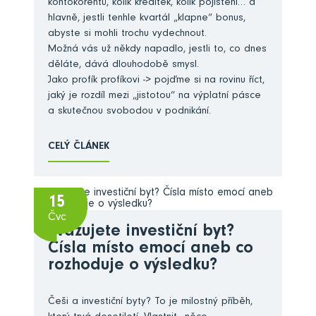
kontokorentů, kolik kreditek, kolik pojištění… a
hlavně, jestli tenhle kvartál „klapne“ bonus,
abyste si mohli trochu vydechnout.
Možná vás už někdy napadlo, jestli to, co dnes
děláte, dává dlouhodobě smysl.
Jako profík profíkovi -> pojďme si na rovinu říct,
jaký je rozdíl mezi „jistotou“ na výplatní pásce
a skutečnou svobodou v podnikání.
CELÝ ČLÁNEK
15
Čvc
Zvažujete investiční byt?
Čísla místo emocí aneb co
rozhoduje o výsledku?
Češi a investiční byty? To je milostný příběh,