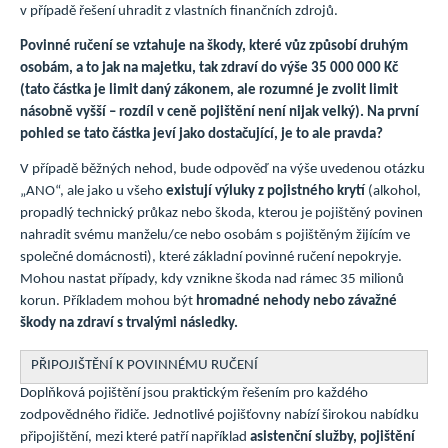
v případě řešení uhradit z vlastních finančních zdrojů.
Povinné ručení se vztahuje na škody, které vůz způsobí druhým
osobám, a to jak na majetku, tak zdraví do výše 35 000 000 Kč
(tato částka je limit daný zákonem, ale rozumné je zvolit limit
násobně vyšší – rozdíl v ceně pojištění není nijak velký). Na první
pohled se tato částka jeví jako dostačující, je to ale pravda?
V případě běžných nehod, bude odpověď na výše uvedenou otázku
„ANO“, ale jako u všeho
existují výluky z pojistného krytí
(alkohol,
propadlý technický průkaz nebo škoda, kterou je pojištěný povinen
nahradit svému manželu/ce nebo osobám s pojištěným žijícím ve
společné domácnosti), které základní povinné ručení nepokryje.
Mohou nastat případy, kdy vznikne škoda nad rámec 35 milionů
korun. Příkladem mohou být
hromadné nehody nebo závažné
škody na zdraví s trvalými následky.
PŘIPOJIŠTĚNÍ K POVINNÉMU RUČENÍ
Doplňková pojištění jsou praktickým řešením pro každého
zodpovědného řidiče. Jednotlivé pojišťovny nabízí širokou nabídku
připojištění, mezi které patří například
asistenční služby, pojištění