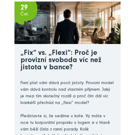
29
Čvc
„Fix“ vs. „Flexi“: Proč je
provizní svoboda víc než
jistota v bance?
Fixní plat vám dává pocit jistoty. Provizní model
vám dává kontrolu nad vlastním příjmem. Jaký
je mezi tím skutečný rozdíl a proč čím dál víc
bankéřů přechází na „flexi“ model?
Představte si, že sedíme u kafe. Vy máte v
ruce tu korporátní propisku s logem a v hlavě
vám běží čísla z ranní porady. Kolik