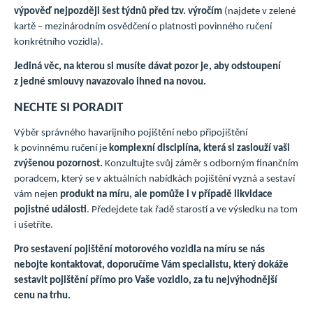
výpověď nejpozději šest týdnů před tzv. výročím
(najdete v zelené
kartě – mezinárodním osvědčení o platnosti povinného ručení
konkrétního vozidla).
Jediná věc, na kterou si musíte dávat pozor je, aby odstoupení
z jedné smlouvy navazovalo ihned na novou.
NECHTE SI PORADIT
Výběr správného havarijního pojištění nebo připojištění
k povinnému ručení je
komplexní disciplína, která si zaslouží vaši
zvýšenou pozornost.
Konzultujte svůj záměr s odborným finančním
poradcem, který se v aktuálních nabídkách pojištění vyzná a sestaví
vám nejen
produkt na míru, ale pomůže i v případě likvidace
pojistné události
. Předejdete tak řadě starostí a ve výsledku na tom
i ušetříte.
Pro sestavení pojištění motorového vozidla na míru se nás
nebojte kontaktovat, doporučíme Vám specialistu, který dokáže
sestavit pojištění přímo pro Vaše vozidlo, za tu nejvýhodnější
cenu na trhu.