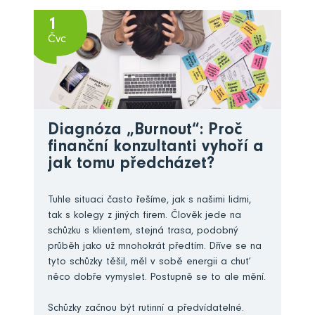
1
Čvc
Diagnóza „Burnout“: Proč
finanční konzultanti vyhoří a
jak tomu předcházet?
Tuhle situaci často řešíme, jak s našimi lidmi,
tak s kolegy z jiných firem. Člověk jede na
schůzku s klientem, stejná trasa, podobný
průběh jako už mnohokrát předtím. Dříve se na
tyto schůzky těšil, měl v sobě energii a chuť
něco dobře vymyslet. Postupně se to ale mění.
Schůzky začnou být rutinní a předvídatelné.