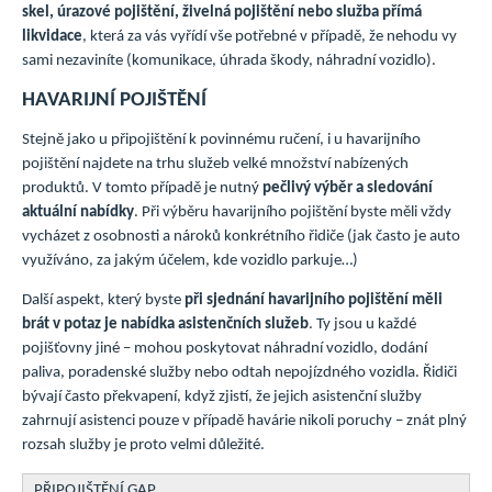
skel, úrazové pojištění, živelná pojištění nebo služba přímá
likvidace
, která za vás vyřídí vše potřebné v případě, že nehodu vy
sami nezaviníte (komunikace, úhrada škody, náhradní vozidlo).
HAVARIJNÍ POJIŠTĚNÍ
Stejně jako u připojištění k povinnému ručení, i u havarijního
pojištění najdete na trhu služeb velké množství nabízených
produktů. V tomto případě je nutný
pečlivý výběr a sledování
aktuální nabídky
. Při výběru havarijního pojištění byste měli vždy
vycházet z osobnosti a nároků konkrétního řidiče (jak často je auto
využíváno, za jakým účelem, kde vozidlo parkuje…)
Další aspekt, který byste
při sjednání havarijního pojištění měli
brát v potaz je nabídka asistenčních služeb
. Ty jsou u každé
pojišťovny jiné – mohou poskytovat náhradní vozidlo, dodání
paliva, poradenské služby nebo odtah nepojízdného vozidla. Řidiči
bývají často překvapení, když zjistí, že jejich asistenční služby
zahrnují asistenci pouze v případě havárie nikoli poruchy – znát plný
rozsah služby je proto velmi důležité.
PŘIPOJIŠTĚNÍ GAP