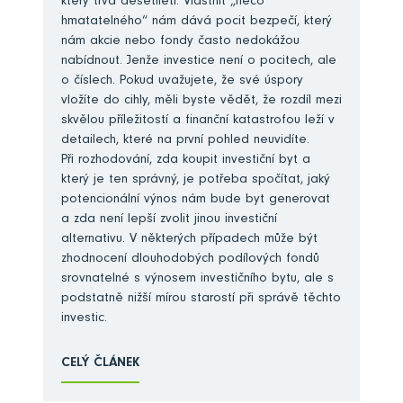
který trvá desetiletí. Vlastnit „něco
hmatatelného“ nám dává pocit bezpečí, který
nám akcie nebo fondy často nedokážou
nabídnout. Jenže investice není o pocitech, ale
o číslech. Pokud uvažujete, že své úspory
vložíte do cihly, měli byste vědět, že rozdíl mezi
skvělou příležitostí a finanční katastrofou leží v
detailech, které na první pohled neuvidíte.
Při rozhodování, zda koupit investiční byt a
který je ten správný, je potřeba spočítat, jaký
potencionální výnos nám bude byt generovat
a zda není lepší zvolit jinou investiční
alternativu. V některých případech může být
zhodnocení dlouhodobých podílových fondů
srovnatelné s výnosem investičního bytu, ale s
podstatně nižší mírou starostí při správě těchto
investic.
CELÝ ČLÁNEK