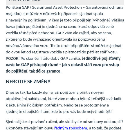
Pojištění GAP (Guaranteed Asset Protection – Garantovaná ochrana
majetku) si můžete v některých případech sjednat spolu
s havarijním pojištěním. V čem je toto připojištění výhodně? Většina
havarijních pojištění je sjednána na cenu, která odpovídá ceně
vozidla těsně před nehodou. GAP vám ale zajistí, aby se cena,
z kterého bude vycházeno orientovala na pořizovací cenu
nového/zánovního vozu. Tento druh připojištění si můžete sjednat
do dvou let od registrace vozidla s platností do pěti let stáří vozu.
POZOR! Po skončení této doby GAP zaniká.
Jednotlivé pojišťovny
navíc ke GAP přistupují různě – jak v oblasti stáří vozu pro vstup
do pojištění, tak délce garance.
NEBOJTE SE ZMĚNY
Dnes se takřka každý den snaží pojišťovny přijít s novými
atraktivními nabídkami, které vám mohou být užitečnější a víc ladit
k aktuálním řidičským potřebám. Nebojte se proto změny a
sjednejte si pojištění tam, kde to pro vás bude nejvýhodnější.
Sjednali jste si povinné ručení, ale rádi byste od smlouvy odstoupili?
Ukončete stávající smlouvu
řádným způsobem
, a to tak, že podáte