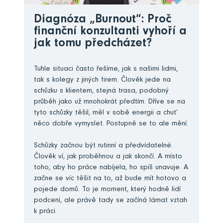
Diagnóza „Burnout“: Proč
finanční konzultanti vyhoří a
jak tomu předcházet?
Tuhle situaci často řešíme, jak s našimi lidmi,
tak s kolegy z jiných firem. Člověk jede na
schůzku s klientem, stejná trasa, podobný
průběh jako už mnohokrát předtím. Dříve se na
tyto schůzky těšil, měl v sobě energii a chuť
něco dobře vymyslet. Postupně se to ale mění.
Schůzky začnou být rutinní a předvídatelné.
Člověk ví, jak proběhnou a jak skončí. A místo
toho, aby ho práce nabíjela, ho spíš unavuje. A
začne se víc těšit na to, až bude mít hotovo a
pojede domů. To je moment, který hodně lidí
podcení, ale právě tady se začíná lámat vztah
k práci.