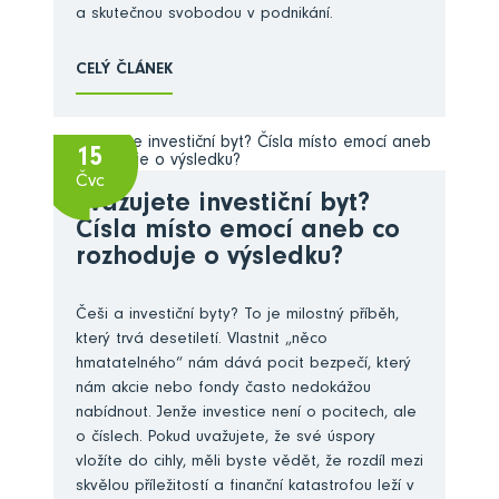
a skutečnou svobodou v podnikání.
CELÝ ČLÁNEK
15
Čvc
Zvažujete investiční byt?
Čísla místo emocí aneb co
rozhoduje o výsledku?
Češi a investiční byty? To je milostný příběh,
který trvá desetiletí. Vlastnit „něco
hmatatelného“ nám dává pocit bezpečí, který
nám akcie nebo fondy často nedokážou
nabídnout. Jenže investice není o pocitech, ale
o číslech. Pokud uvažujete, že své úspory
vložíte do cihly, měli byste vědět, že rozdíl mezi
skvělou příležitostí a finanční katastrofou leží v