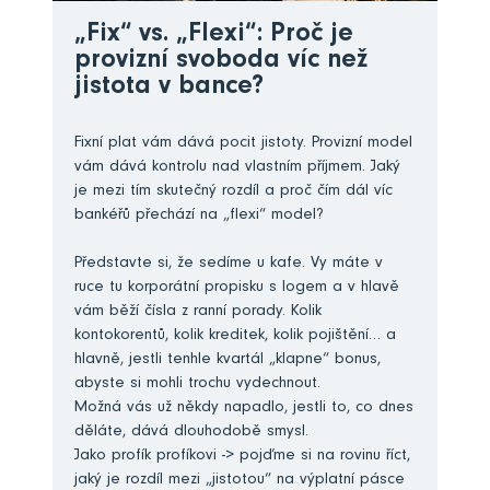
„Fix“ vs. „Flexi“: Proč je
provizní svoboda víc než
jistota v bance?
Fixní plat vám dává pocit jistoty. Provizní model
vám dává kontrolu nad vlastním příjmem. Jaký
je mezi tím skutečný rozdíl a proč čím dál víc
bankéřů přechází na „flexi“ model?
Představte si, že sedíme u kafe. Vy máte v
ruce tu korporátní propisku s logem a v hlavě
vám běží čísla z ranní porady. Kolik
kontokorentů, kolik kreditek, kolik pojištění… a
hlavně, jestli tenhle kvartál „klapne“ bonus,
abyste si mohli trochu vydechnout.
Možná vás už někdy napadlo, jestli to, co dnes
děláte, dává dlouhodobě smysl.
Jako profík profíkovi -> pojďme si na rovinu říct,
jaký je rozdíl mezi „jistotou“ na výplatní pásce