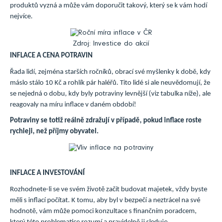
produktů vyzná a může vám doporučit takový, který se k vám hodí
nejvíce.
Zdroj: Investice do akcií
INFLACE A CENA POTRAVIN
Řada lidí, zejména starších ročníků, obrací své myšlenky k době, kdy
máslo stálo 10 Kč a rohlík pár haléřů. Tito lidé si ale neuvědomují, že
se nejedná o dobu, kdy byly potraviny levnější (viz tabulka níže), ale
reagovaly na míru inflace v daném období!
Potraviny se totiž reálně zdražují v případě, pokud inflace roste
rychleji, než příjmy obyvatel.
INFLACE A INVESTOVÁNÍ
Rozhodnete-li se ve svém životě začít budovat majetek, vždy byste
měli s inflací počítat. K tomu, aby byl v bezpečí a neztrácel na své
hodnotě, vám může pomoci konzultace s finančním poradcem,