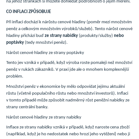
na jehož stránkách si můžete dohledat podrobnosti o jejím měření.
CO INFLACI ZPŮSOBUJE
Při inflaci dochází k nárůstu cenové hladiny (poměr mezi množstvím
peněz a celkovým množstvím výrobků/služeb). Tento nárůst cenové
hladiny přichází buď
ze strany nabídky
(produkty/služby)
nebo
poptávky
(tedy množství peněz).
Nárůst cenové hladiny ze strany poptávky
Tento jev vzniká v případě, když výroba roste pomaleji než množství
peněz v rukách zákazníků. V praxi jde ale o mnohem komplexnější
problém.
Množství peněz v ekonomice by mělo odpovídat jejímu aktuální
růstu (včetně populačního růstu nebo množství investorů). Inflaci
v tomto případě může způsobit nadměrný růst peněžní nabídky ze
strany centrální banky.
Nárůst cenové hladiny ze strany nabídky
Inflace ze strany nabídky vzniká v případě, když naroste cena zboží
(například, když je ho nedostatek nebo hrozí jeho vytěžení) nebo ji