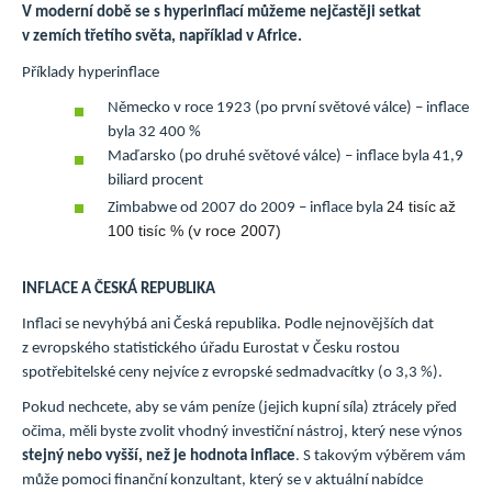
V moderní době se s hyperinflací můžeme nejčastěji setkat
v zemích třetího světa, například v Africe.
Příklady hyperinflace
Německo v roce 1923 (po první světové válce) – inflace
byla 32 400 %
Maďarsko (po druhé světové válce) – inflace byla 41,9
biliard procent
24 tisíc
až
Zimbabwe od 2007 do 2009 – inflace byla
100 tisíc % (v roce 2007)
INFLACE A ČESKÁ REPUBLIKA
Inflaci se nevyhýbá ani Česká republika. Podle nejnovějších dat
z evropského statistického úřadu Eurostat v Česku rostou
spotřebitelské ceny nejvíce z evropské sedmadvacítky (o 3,3 %).
Pokud nechcete, aby se vám peníze (jejich kupní síla) ztrácely před
očima, měli byste zvolit vhodný investiční nástroj, který nese výnos
stejný nebo vyšší, než je hodnota inflace
. S takovým výběrem vám
může pomoci finanční konzultant, který se v aktuální nabídce