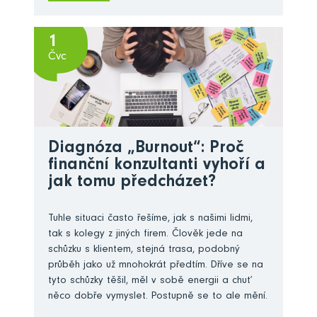
1
Čvc
Diagnóza „Burnout“: Proč
finanční konzultanti vyhoří a
jak tomu předcházet?
Tuhle situaci často řešíme, jak s našimi lidmi,
tak s kolegy z jiných firem. Člověk jede na
schůzku s klientem, stejná trasa, podobný
průběh jako už mnohokrát předtím. Dříve se na
tyto schůzky těšil, měl v sobě energii a chuť
něco dobře vymyslet. Postupně se to ale mění.