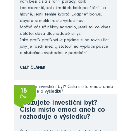
vám běží čísla z ranní porady. Kolik
kontokorentů, kolik kreditek, kolik pojištění… a
hlavně, jestli tenhle kvartál „klapne“ bonus,
abyste si mohli trochu vydechnout.
Možná vás už někdy napadlo, jestli to, co dnes
děláte, dává dlouhodobě smysl.
Jako profík profíkovi -> pojďme si na rovinu říct,
jaký je rozdíl mezi „jistotou“ na výplatní pásce
a skutečnou svobodou v podnikání.
CELÝ ČLÁNEK
15
Čvc
Zvažujete investiční byt?
Čísla místo emocí aneb co
rozhoduje o výsledku?