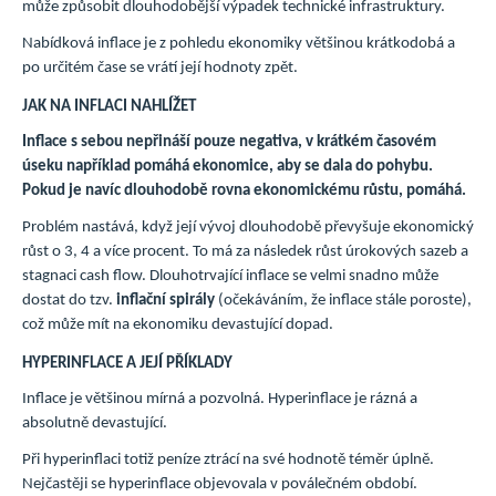
může způsobit dlouhodobější výpadek technické infrastruktury.
Nabídková inflace je z pohledu ekonomiky většinou krátkodobá a
po určitém čase se vrátí její hodnoty zpět.
JAK NA INFLACI NAHLÍŽET
Inflace s sebou nepřináší pouze negativa, v krátkém časovém
úseku například pomáhá ekonomice, aby se dala do pohybu.
Pokud je navíc dlouhodobě rovna ekonomickému růstu, pomáhá.
Problém nastává, když její vývoj dlouhodobě převyšuje ekonomický
růst o 3, 4 a více procent. To má za následek růst úrokových sazeb a
stagnaci cash flow. Dlouhotrvající inflace se velmi snadno může
dostat do tzv.
inflační spirály
(očekáváním, že inflace stále poroste),
což může mít na ekonomiku devastující dopad.
HYPERINFLACE A JEJÍ PŘÍKLADY
Inflace je většinou mírná a pozvolná. Hyperinflace je rázná a
absolutně devastující.
Při hyperinflaci totiž peníze ztrácí na své hodnotě téměr úplně.
Nejčastěji se hyperinflace objevovala v poválečném období.