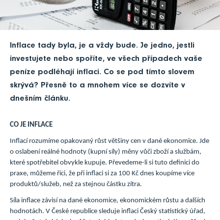
Inflace tady byla, je a vždy bude. Je jedno, jestli
investujete nebo spoříte, ve všech případech vaše
peníze podléhají inflaci. Co se pod tímto slovem
skrývá? Přesně to a mnohem více se dozvíte v
dnešním článku.
CO JE INFLACE
Inflací rozumíme opakovaný růst většiny cen v dané ekonomice. Jde
o oslabení reálné hodnoty (kupní síly) měny vůči zboží a službám,
které spotřebitel obvykle kupuje. Převedeme-li si tuto definici do
praxe, můžeme říci, že při inflaci si za 100 Kč dnes koupíme více
produktů/služeb, než za stejnou částku zítra.
Síla inflace závisí na dané ekonomice, ekonomickém růstu a dalších
hodnotách. V České republice sleduje inflaci Český statistický úřad,