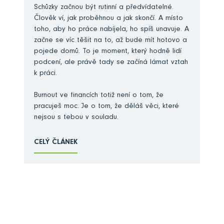
Schůzky začnou být rutinní a předvídatelné.
Člověk ví, jak proběhnou a jak skončí. A místo
toho, aby ho práce nabíjela, ho spíš unavuje. A
začne se víc těšit na to, až bude mít hotovo a
pojede domů. To je moment, který hodně lidí
podcení, ale právě tady se začíná lámat vztah
k práci.
Burnout ve financích totiž není o tom, že
pracuješ moc. Je o tom, že děláš věci, které
nejsou s tebou v souladu.
CELÝ ČLÁNEK