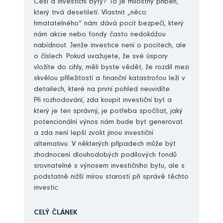
Češi a investiční byty? To je milostný příběh,
který trvá desetiletí. Vlastnit „něco
hmatatelného“ nám dává pocit bezpečí, který
nám akcie nebo fondy často nedokážou
nabídnout. Jenže investice není o pocitech, ale
o číslech. Pokud uvažujete, že své úspory
vložíte do cihly, měli byste vědět, že rozdíl mezi
skvělou příležitostí a finanční katastrofou leží v
detailech, které na první pohled neuvidíte.
Při rozhodování, zda koupit investiční byt a
který je ten správný, je potřeba spočítat, jaký
potencionální výnos nám bude byt generovat
a zda není lepší zvolit jinou investiční
alternativu. V některých případech může být
zhodnocení dlouhodobých podílových fondů
srovnatelné s výnosem investičního bytu, ale s
podstatně nižší mírou starostí při správě těchto
investic.
CELÝ ČLÁNEK