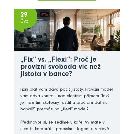
29
Čvc
„Fix“ vs. „Flexi“: Proč je
provizní svoboda víc než
jistota v bance?
Fixní plat vám dává pocit jistoty. Provizní model
vám dává kontrolu nad vlastním příjmem. Jaký
je mezi tím skutečný rozdíl a proč čím dál víc
bankéřů přechází na „flexi“ model?
Představte si, že sedíme u kafe. Vy máte v
ruce tu korporátní propisku s logem a v hlavě