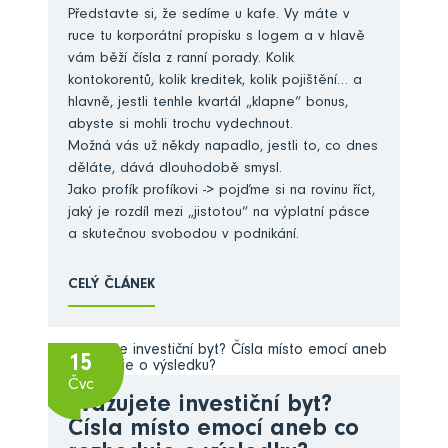
Představte si, že sedíme u kafe. Vy máte v
ruce tu korporátní propisku s logem a v hlavě
vám běží čísla z ranní porady. Kolik
kontokorentů, kolik kreditek, kolik pojištění… a
hlavně, jestli tenhle kvartál „klapne“ bonus,
abyste si mohli trochu vydechnout.
Možná vás už někdy napadlo, jestli to, co dnes
děláte, dává dlouhodobě smysl.
Jako profík profíkovi -> pojďme si na rovinu říct,
jaký je rozdíl mezi „jistotou“ na výplatní pásce
a skutečnou svobodou v podnikání.
CELÝ ČLÁNEK
15
Čvc
Zvažujete investiční byt?
Čísla místo emocí aneb co