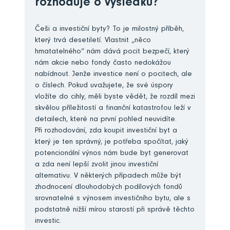
rozhoduje o výsledku?
Češi a investiční byty? To je milostný příběh,
který trvá desetiletí. Vlastnit „něco
hmatatelného“ nám dává pocit bezpečí, který
nám akcie nebo fondy často nedokážou
nabídnout. Jenže investice není o pocitech, ale
o číslech. Pokud uvažujete, že své úspory
vložíte do cihly, měli byste vědět, že rozdíl mezi
skvělou příležitostí a finanční katastrofou leží v
detailech, které na první pohled neuvidíte.
Při rozhodování, zda koupit investiční byt a
který je ten správný, je potřeba spočítat, jaký
potencionální výnos nám bude byt generovat
a zda není lepší zvolit jinou investiční
alternativu. V některých případech může být
zhodnocení dlouhodobých podílových fondů
srovnatelné s výnosem investičního bytu, ale s
podstatně nižší mírou starostí při správě těchto
investic.