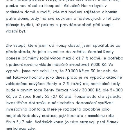
peníze neutrácel za hlouposti. Aktuálně Honza bydlí v
rodinném domě s rodiči, kde má bydlení zajištěno v horním
patře domu, tedy má své soukromí a následujících 5 let zde
plánuje bydlet, až pak by si pravděpodobně přál koupit
vlastní byt.
Dle vstupů, které jsem od Honzy dostal, jsem spočítal, že za
předpokladu, že jeho investice do začátku čerpání Renty
ponese průměrný roční výnos mezi 6 až 7 % ročně, je potřeba
k jednorázovému vkladu měsíčně investovat 9.000 Kč. Ve
výpočtu jsme zohlednili i to, že 30.000 Kč za 30 let nebude
mít takovou hodnotu jako dnes, proto je ve výpočtu aktuálně
zohledněno navýšení Renty o 2 % každý rok, nominálně tedy
bude v prvním roce Renty čerpat nikoliv 30.000 Kč, ale 54.000
Kč, ve 2. roce Renty 55.427 Kč atd. Honza bude dle výsledku
investičního dotazníku a následného doporučení využívat
investičního portfolia, které je rozloženo obdobně jako
majetek Nobelovy nadace, jejíž hodnota k minulému roku
činila 5,17 mld. švédsých korun (o této strategii psal článek
můj kolega zde: