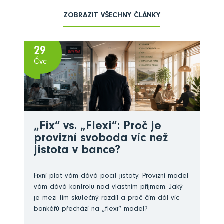
ZOBRAZIT VŠECHNY ČLÁNKY
29
Čvc
„Fix“ vs. „Flexi“: Proč je
provizní svoboda víc než
jistota v bance?
Fixní plat vám dává pocit jistoty. Provizní model
vám dává kontrolu nad vlastním příjmem. Jaký
je mezi tím skutečný rozdíl a proč čím dál víc
bankéřů přechází na „flexi“ model?