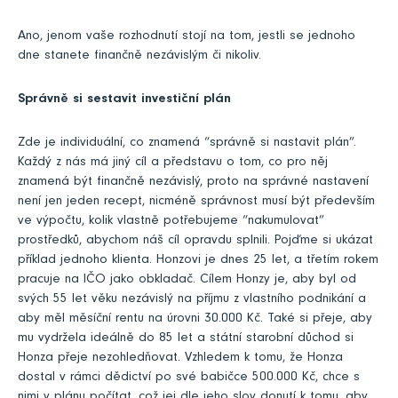
Ano, jenom vaše rozhodnutí stojí na tom, jestli se jednoho
dne stanete finančně nezávislým či nikoliv.
Správně si sestavit investiční plán
Zde je individuální, co znamená “správně si nastavit plán”.
Každý z nás má jiný cíl a představu o tom, co pro něj
znamená být finančně nezávislý, proto na správné nastavení
není jen jeden recept, nicméně správnost musí být především
ve výpočtu, kolik vlastně potřebujeme “nakumulovat”
prostředků, abychom náš cíl opravdu splnili. Pojďme si ukázat
příklad jednoho klienta. Honzovi je dnes 25 let, a třetím rokem
pracuje na IČO jako obkladač. Cílem Honzy je, aby byl od
svých 55 let věku nezávislý na příjmu z vlastního podnikání a
aby měl měsíční rentu na úrovni 30.000 Kč. Také si přeje, aby
mu vydržela ideálně do 85 let a státní starobní důchod si
Honza přeje nezohledňovat. Vzhledem k tomu, že Honza
dostal v rámci dědictví po své babičce 500.000 Kč, chce s
nimi v plánu počítat, což jej dle jeho slov donutí k tomu, aby