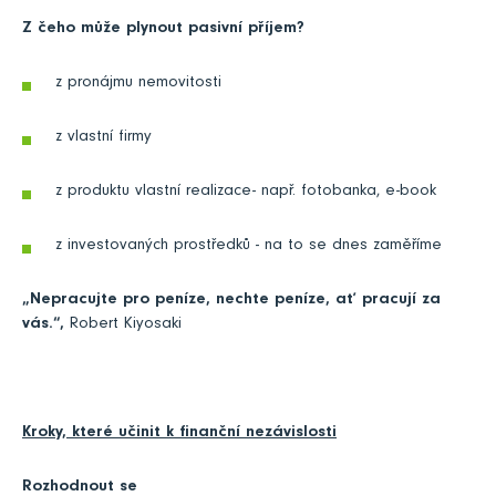
Z čeho může plynout pasivní příjem?
z pronájmu nemovitosti
z vlastní firmy
z produktu vlastní realizace- např. fotobanka, e-book
z investovaných prostředků - na to se dnes zaměříme
„Nepracujte pro peníze, nechte peníze, ať pracují za
vás.“,
Robert Kiyosaki
Kroky, které učinit k finanční nezávislosti
Rozhodnout se