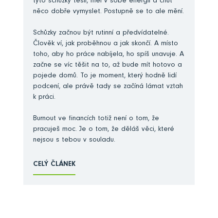
tyto schůzky těšil, měl v sobě energii a chuť
něco dobře vymyslet. Postupně se to ale mění.
Schůzky začnou být rutinní a předvídatelné.
Člověk ví, jak proběhnou a jak skončí. A místo
toho, aby ho práce nabíjela, ho spíš unavuje. A
začne se víc těšit na to, až bude mít hotovo a
pojede domů. To je moment, který hodně lidí
podcení, ale právě tady se začíná lámat vztah
k práci.
Burnout ve financích totiž není o tom, že
pracuješ moc. Je o tom, že děláš věci, které
nejsou s tebou v souladu.
CELÝ ČLÁNEK