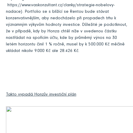
https://www.vaskonzultant.cz/clanky/strategie-nobelovy-
nadace
). Portfolio se s blížící se Rentou bude stávat
konzervativnějším, aby nedocházelo při propadech trhu k
významným výkyvům hodnoty investice. Důležité je podotknout,
že v případě, kdy by Honza chtěl níže v uvedenou částku
nastřádat na spořícím účtu, kde by průměrný výnos na 30
letém horizontu činil 1 % ročně, musel by k 500.000 Kč měčíně
ukládat nikoliv 9.000 Kč ale 28.426 Kč.
Takto vypadá Honzův investiční plán