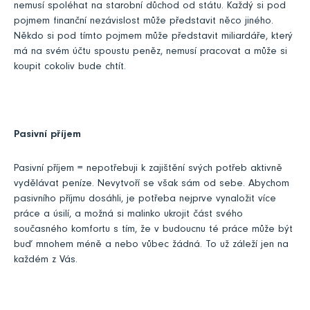
nemusí spoléhat na starobní důchod od státu. Každý si pod
pojmem finanční nezávislost může představit něco jiného.
Někdo si pod tímto pojmem může představit miliardáře, který
má na svém účtu spoustu peněz, nemusí pracovat a může si
koupit cokoliv bude chtít.
Pasivní příjem
Pasivní příjem = nepotřebuji k zajištění svých potřeb aktivně
vydělávat peníze. Nevytvoří se však sám od sebe. Abychom
pasivního příjmu dosáhli, je potřeba nejprve vynaložit více
práce a úsilí, a možná si malinko ukrojit část svého
současného komfortu s tím, že v budoucnu té práce může být
buď mnohem méně a nebo vůbec žádná. To už záleží jen na
každém z Vás.