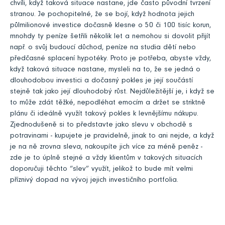
chvíli, když taková situace nastane, jde často původní tvrzení
stranou. Je pochopitelné, že se bojí, když hodnota jejich
půlmilionové investice dočasně klesne o 50 či 100 tisíc korun,
mnohdy ty peníze šetřili několik let a nemohou si dovolit přijít
např. o svůj budoucí důchod, peníze na studia dětí nebo
předčasné splacení hypotéky. Proto je potřeba, abyste vždy,
když taková situace nastane, mysleli na to, že se jedná o
dlouhodobou investici a dočasný pokles je její součástí
stejně tak jako její dlouhodobý růst. Nejdůležitější je, i když se
to může zdát těžké, nepodléhat emocím a držet se striktně
plánu či ideálně využít takový pokles k levnějšímu nákupu.
Zjednodušeně si to představte jako slevu v obchodě s
potravinami - kupujete je pravidelně, jinak to ani nejde, a když
je na ně zrovna sleva, nakoupíte jich více za méně peněz -
zde je to úplně stejné a vždy klientům v takových situacích
doporučuji těchto “slev” využít, jelikož to bude mít velmi
příznivý dopad na vývoj jejich investičního portfolia.