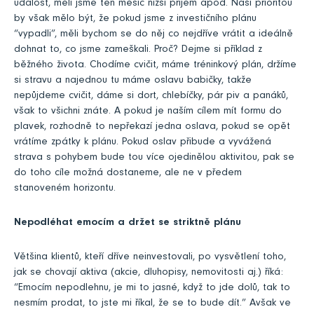
událost, měli jsme ten měsíc nižší příjem apod. Naší prioritou
by však mělo být, že pokud jsme z investičního plánu
“vypadli”, měli bychom se do něj co nejdříve vrátit a ideálně
dohnat to, co jsme zameškali. Proč? Dejme si příklad z
běžného života. Chodíme cvičit, máme tréninkový plán, držíme
si stravu a najednou tu máme oslavu babičky, takže
nepůjdeme cvičit, dáme si dort, chlebíčky, pár piv a panáků,
však to všichni znáte. A pokud je naším cílem mít formu do
plavek, rozhodně to nepřekazí jedna oslava, pokud se opět
vrátíme zpátky k plánu. Pokud oslav přibude a vyvážená
strava s pohybem bude tou více ojedinělou aktivitou, pak se
do toho cíle možná dostaneme, ale ne v předem
stanoveném horizontu.
Nepodléhat emocím a držet se striktně plánu
Většina klientů, kteří dříve neinvestovali, po vysvětlení toho,
jak se chovají aktiva (akcie, dluhopisy, nemovitosti aj.) říká:
“Emocím nepodlehnu, je mi to jasné, když to jde dolů, tak to
nesmím prodat, to jste mi říkal, že se to bude dít.” Avšak ve