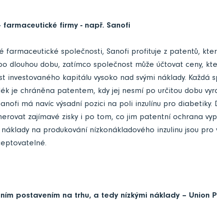
 farmaceutické firmy - např. Sanofi
 farmaceutické společnosti, Sanofi profituje z patentů, které
po dlouhou dobu, zatímco společnost může účtovat ceny, kte
t investovaného kapitálu vysoko nad svými náklady. Každá s
lék je chráněna patentem, kdy jej nesmí po určitou dobu vy
 Sanofi má navíc výsadní pozici na poli inzulínu pro diabetiky
rovat zajímavé zisky i po tom, co jim patentní ochrana vyp
náklady na produkování nízkonákladového inzulinu jsou pro 
eptovatelné.
ním postavením na trhu, a tedy nízkými náklady – Union P