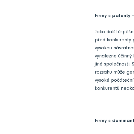
Firmy s patenty –
Jako další úspěšné
před konkurenty 
vysokou návratnos
vynalezne účinný 
jiné společnosti.
rozsahu může gene
vysoké počáteční 
konkurentů neakc
Firmy s dominant