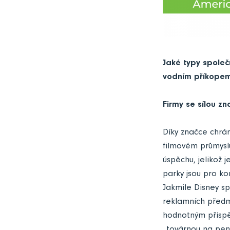
Jaké typy společ
vodním příkope
Firmy se sílou z
Díky značce chrán
filmovém průmysl
úspěchu, jelikož j
parky jsou pro ko
Jakmile Disney sp
reklamních předm
hodnotným přispě