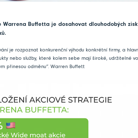
e Warrena Buffetta je dosahovat dlouhodobých zisk
xů.
vání je rozpoznat konkurenční výhodu konkrétní firmy, a hlavn
ukty nebo služby, které kolem sebe mají široké, udržitelné vo
rům přinesou odměnu“. Warren Buffett