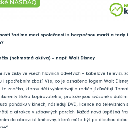
ností řadíme mezi společnosti s bezpečnou marží a tedy t
m?
načky (nehmotná aktiva) – např. Walt Disney
í své zisky ve všech hlavních odvětvích – kabelové televizi, 
u i spotřebním zboží. Vše, co je označeno logem Walt Disne
e to značka, kterou děti vyhledávají a rodiče jí důvěřují. Tem
nkurenty těžko kopírovatelné, protože jsou svázané s dalšími
ustí pohádku v kinech, následují DVD, licence na televizních s
ětů a atrakce v zábavných parcích. Každá nová úspěšná fra
ním do obrovské knihovny, která může být po dlouhou dobu