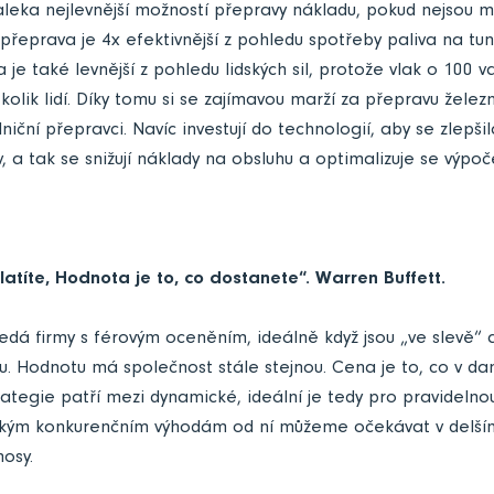
aleka nejlevnější možností přepravy nákladu, pokud nejsou m
 přeprava je 4x efektivnější z pohledu spotřeby paliva na tun
a je také levnější z pohledu lidských sil, protože vlak o 100
olik lidí. Díky tomu si se zajímavou marží za přepravu železni
niční přepravci. Navíc investují do technologií, aby se zlepš
, a tak se snižují náklady na obsluhu a optimalizuje se výpoče
latíte, Hodnota je to, co dostanete“. Warren Buffett.
edá firmy s férovým oceněním, ideálně když jsou „ve slevě“ 
nu. Hodnotu má společnost stále stejnou. Cena je to, co v da
rategie patří mezi dynamické, ideální je tedy pro pravidelnou 
okým konkurenčním výhodám od ní můžeme očekávat v delší
osy.