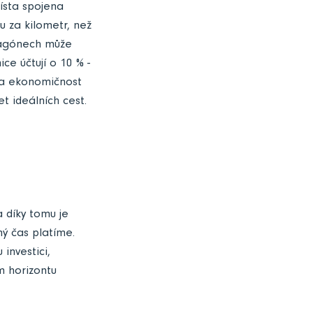
ísta spojena
u za kilometr, než
 vagónech může
ce účtují o 10 % -
ila ekonomičnost
t ideálních cest.
a díky tomu je
ný čas platíme.
investici,
m horizontu