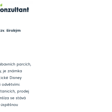
zv. širokým
zábavních parcích,
y, je známka
atické Disney
 odvětvími.
tanicích, prodej
nšíza se stává
 úspěšnou