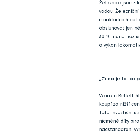
Železnice jsou zd
vodou. Železniční
u nákladních aut 
obsluhovat jen něk
30 % méně než sil
a výkon lokomotiv
„Cena je to, co p
Warren Buffett hl
koupí za nižší ce
Tato investiční st
nicméně díky šir
nadstandardní výn