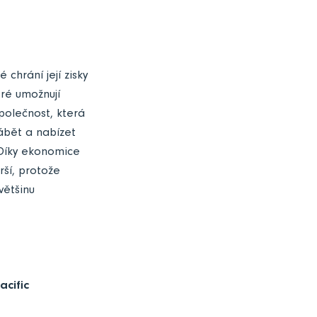
 chrání její zisky
ré umožnují
polečnost, která
rábět a nabízet
. Díky ekonomice
rší, protože
většinu
acific