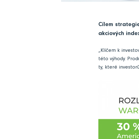
Cílem strategi
akciových inde
„Klíčem k investo
této výhody. Prod
ty, které investo